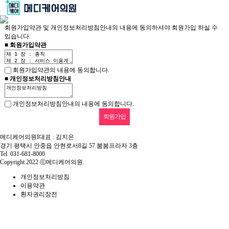
회원가입약관 및 개인정보처리방침안내의 내용에 동의하셔야 회원가입 하실 수
있습니다.
로그인
회원가입
■ 회원가입약관
＋ 의료기관소개
회원가입약관의 내용에 동의합니다.
■ 개인정보처리방침안내
· 인사말
－ 의료기관소개
＋ 건강검진클리닉
· 의료진소개
개인정보처리방침안내의 내용에 동의합니다.
· 클리닉 소개
－ 건강검진클리닉
＋ 내과클리닉
· 진료안내
· 건강검진 클리닉
· 소화기 클리닉
－ 내과클리닉
＋ 정형외과클리닉
· 시설둘러보기
메디케어의원
I
대표 : 김지은
· 소화기내시경 클리닉
· 만성질환 클리닉
경기 평택시 안중읍 안현로서8길 57 붐붐프라자 3층
· 척추*관절 클리닉
－ 정형외과클리닉
＋ 특수클리닉
· 의료기기 소개
Tel. 031-681-8000
· 유방갑상선 클리닉
Copyright 2022 ⓒ메디케어의원.
· 수액 예방접종
· 비수술통증 클리닉
· 오시는길
· 비만 클리닉
－ 특수클리닉
＋ 인공신장실
· 영상의학 클리닉
개인정보처리방침
· 도수 클리닉
이용약관
· 아동발달 클리닉
· 기업검진
· 인공신장실 소개
환자권리장전
－ 인공신장실
＋ 병원소식
· 체외충격파
· 풋케어 클리닉
· 협약업체
· 신장내과 클리닉
· 공지사항
－ 병원소식