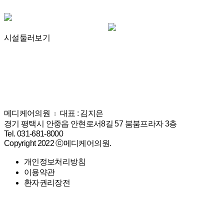
로그인
회원가입
시설둘러보기
＋ 의료기관소개
· 인사말
－ 의료기관소개
＋ 건강검진클리닉
· 의료진소개
· 클리닉 소개
－ 건강검진클리닉
＋ 내과클리닉
· 진료안내
메디케어의원
대표 : 김지은
I
· 건강검진 클리닉
· 소화기 클리닉
－ 내과클리닉
＋ 정형외과클리닉
경기 평택시 안중읍 안현로서8길 57 붐붐프라자 3층
· 시설둘러보기
Tel. 031-681-8000
· 소화기내시경 클리닉
· 만성질환 클리닉
· 척추*관절 클리닉
Copyright 2022 ⓒ메디케어의원.
－ 정형외과클리닉
＋ 특수클리닉
· 의료기기 소개
· 유방갑상선 클리닉
· 수액 예방접종
· 비수술통증 클리닉
개인정보처리방침
· 오시는길
· 비만 클리닉
－ 특수클리닉
＋ 인공신장실
· 영상의학 클리닉
이용약관
· 도수 클리닉
· 아동발달 클리닉
환자권리장전
· 기업검진
· 인공신장실 소개
－ 인공신장실
＋ 병원소식
· 체외충격파
· 풋케어 클리닉
· 협약업체
· 신장내과 클리닉
· 공지사항
－ 병원소식